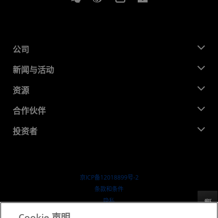
公司
关于 AMD
新闻与活动
管理团队
新闻中心
资源
企业责任
活动
就业机会
开发中心
合作伙伴
媒体库
联系我们
博客
AMD 合作伙伴中心
投资者
成功案例
授权经销商
研讨会
投资者关系
AMD 大学计划
探索资源
财务信息
董事会
京ICP备12018899号-2
治理文件
​条款和条件
SEC 报告
隐私
反馈
商标
Cookie 声明