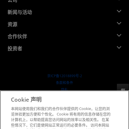
公司
关于 AMD
新闻与活动
管理团队
新闻中心
资源
企业责任
活动
就业机会
开发中心
合作伙伴
媒体库
联系我们
博客
AMD 合作伙伴中心
投资者
成功案例
授权经销商
研讨会
投资者关系
AMD 大学计划
探索资源
财务信息
董事会
京ICP备12018899号-2
治理文件
​条款和条件
SEC 报告
隐私
反馈
商标
Cookie 声明
供应链透明度
本网站使用我们和我们的合作伙伴提供的 Cookie，让您的浏
公开公平竞争
览体验更加方便和个性化。 Cookie 将有用的信息存储在您的
英国税收策略
计算机上，以帮助提高您访问网站的效率以及相关性。 在某
Cookie 政策
些情况下，它们是使网站正常运行的必要条件。 访问本网站