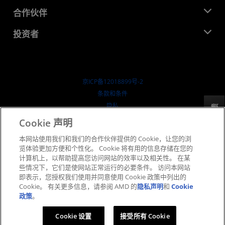
活动
就业机会
开发中心
合作伙伴
媒体库
联系我们
博客
AMD 合作伙伴中心
投资者
成功案例
授权经销商
研讨会
投资者关系
AMD 大学计划
探索资源
财务信息
董事会
京ICP备12018899号-2
治理文件
​条款和条件
SEC 报告
隐私
反馈
商标
Cookie 声明
供应链透明度
本网站使用我们和我们的合作伙伴提供的 Cookie，让您的浏
公开公平竞争
览体验更加方便和个性化。 Cookie 将有用的信息存储在您的
英国税收策略
计算机上，以帮助提高您访问网站的效率以及相关性。 在某
Cookie 政策
些情况下，它们是使网站正常运行的必要条件。 访问本网站
即表示，您授权我们使用并同意使用 Cookie 政策中列出的
Cookie 设置
Cookie。 有关更多信息，请参阅 AMD 的
隐私声明
和
Cookie
政策
。
© 2026 Advanced Micro Devices, Inc.
Cookie 设置
接受所有 Cookie