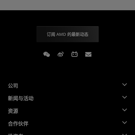
订阅 AMD 的最新动态
Weixin
Weibo
Bilibili
Subscriptions
公司
关于 AMD
新闻与活动
管理团队
新闻中心
资源
企业责任
活动
就业机会
开发中心
合作伙伴
媒体库
联系我们
博客
AMD 合作伙伴中心