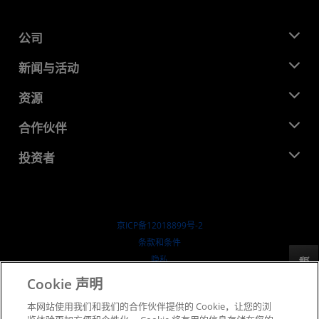
公司
关于 AMD
新闻与活动
管理团队
新闻中心
资源
企业责任
活动
就业机会
开发中心
合作伙伴
媒体库
联系我们
博客
AMD 合作伙伴中心
投资者
成功案例
授权经销商
研讨会
投资者关系
AMD 大学计划
探索资源
财务信息
董事会
京ICP备12018899号-2
治理文件
​条款和条件
SEC 报告
隐私
反馈
商标
Cookie 声明
供应链透明度
本网站使用我们和我们的合作伙伴提供的 Cookie，让您的浏
公开公平竞争