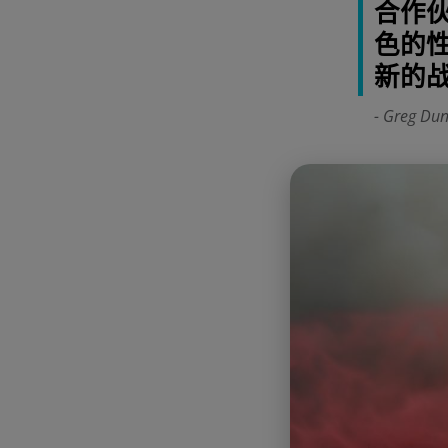
合作伙
色的
新的
- Greg 