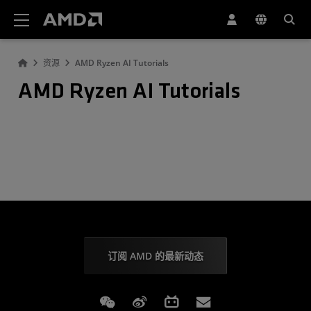
AMD 网站无障碍声明
资源
AMD Ryzen AI Tutorials
AMD Ryzen AI Tutorials
订阅 AMD 的最新动态
Weixin
Weibo
Bilibili
Subscriptions