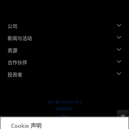
公司
关于 AMD
新闻与活动
管理团队
新闻中心
资源
企业责任
活动
就业机会
开发中心
合作伙伴
媒体库
联系我们
博客
AMD 合作伙伴中心
投资者
成功案例
授权经销商
研讨会
投资者关系
AMD 大学计划
探索资源
财务信息
董事会
京ICP备12018899号-2
治理文件
​条款和条件
SEC 报告
隐私
反馈
商标
Cookie 声明