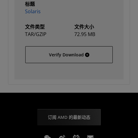
标题
Solaris
文件类型
文件大小
TAR/GZIP
72.95 MB
Solaris
Verify Download
订阅 AMD 的最新动态
Weixin
Weibo
Bilibili
Subscriptions