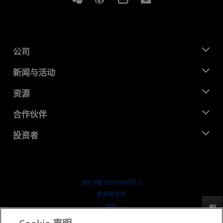
公司
关于 AMD
新闻与活动
管理团队
新闻中心
资源
企业责任
活动
就业机会
开发中心
合作伙伴
媒体库
联系我们
博客
AMD 合作伙伴中心
投资者
成功案例
授权经销商
研讨会
投资者关系
AMD 大学计划
探索资源
财务信息
董事会
京ICP备12018899号-2
治理文件
​条款和条件
SEC 报告
隐私
反馈
商标