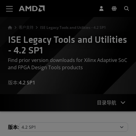
AMD 网站无障碍声明
客户支持
ISE Legacy Tools and Utilities - 4.2 SP1
ISE Legacy Tools and Utilities
- 4.2 SP1
Find prior version downloads for Xilinx Adaptive SoC
and FPGA Design Tools products
版本:
4.2 SP1
目录导航
Legacy Tools and Utilities
版本: