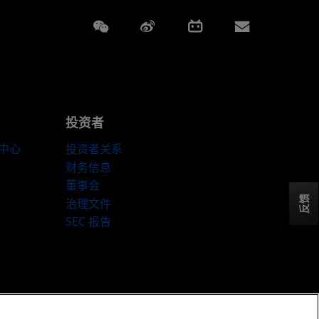
Weixin
Weibo
Bilibili
Subscript
投资者
伴中心
投资者关系
财务信息
董事会
反馈
治理文件
SEC 报告
ookie 政策
Cookie 设置