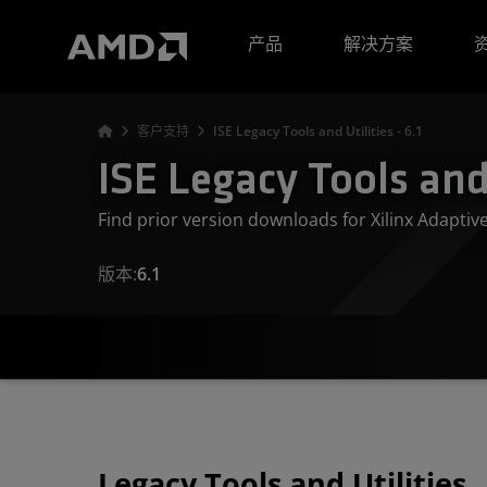
AMD 网站无障碍声明
产品
解决方案
客户支持
ISE Legacy Tools and Utilities - 6.1
ISE Legacy Tools and U
Find prior version downloads for Xilinx Adapti
版本:
6.1
Legacy Tools and Utilities