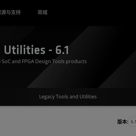
资源与支持
商城
tilities - 6.1
ve SoC and FPGA Design Tools products
Legacy Tools and Utilities
版本: