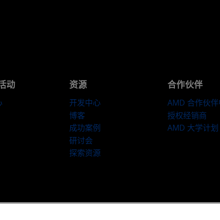
活动
资源
合作伙伴
心
开发中心
AMD 合作伙
博客
授权经销商
成功案例
AMD 大学计划
研讨会
探索资源
​条款和条件
隐私
商标
供应链透明度
公开公平竞争
英国税收策略
C