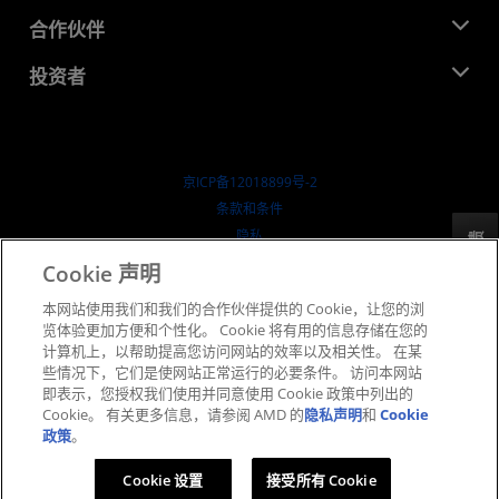
活动
就业机会
开发中心
合作伙伴
媒体库
联系我们
博客
AMD 合作伙伴中心
投资者
成功案例
授权经销商
研讨会
投资者关系
AMD 大学计划
探索资源
财务信息
董事会
京ICP备12018899号-2
治理文件
​条款和条件
SEC 报告
隐私
反馈
商标
Cookie 声明
供应链透明度
本网站使用我们和我们的合作伙伴提供的 Cookie，让您的浏
公开公平竞争
览体验更加方便和个性化。 Cookie 将有用的信息存储在您的
英国税收策略
计算机上，以帮助提高您访问网站的效率以及相关性。 在某
Cookie 政策
些情况下，它们是使网站正常运行的必要条件。 访问本网站
即表示，您授权我们使用并同意使用 Cookie 政策中列出的
Cookie 设置
Cookie。 有关更多信息，请参阅 AMD 的
隐私声明
和
Cookie
政策
。
© 2026 Advanced Micro Devices, Inc.
Cookie 设置
接受所有 Cookie