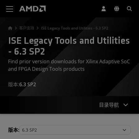
AMD 网站无障碍声明
客户支持
ISE Legacy Tools and Utilities - 6.3 SP2
ISE Legacy Tools and Utilities
- 6.3 SP2
Find prior version downloads for Xilinx Adaptive SoC
and FPGA Design Tools products
版本:
6.3 SP2
目录导航
Legacy Tools and Utilities
版本: