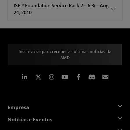
ISE™ Foundation Service Pack 2 – 6.3i – Aug
24, 2010
Inscreva-se para receber as últimas notícias da
AMD
Linkedin
Instagram
Facebook
Assina
Empresa
Sobre a AMD
Notícias e Eventos
Equipe de Gerenciamento