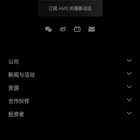
订阅 AMD 的最新动态
Weixin
Weibo
Bilibili
Subscriptions
公司
关于 AMD
新闻与活动
管理团队
新闻中心
资源
企业责任
活动
就业机会
开发中心
合作伙伴
媒体库
联系我们
博客
AMD 合作伙伴中心
投资者
成功案例
授权经销商
研讨会
投资者关系
AMD 大学计划
探索资源
财务信息