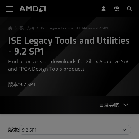
AMD 网站无障碍声明
客户支持
ISE Legacy Tools and Utilities - 9.2 SP1
ISE Legacy Tools and Utilities
- 9.2 SP1
Find prior version downloads for Xilinx Adaptive SoC
and FPGA Design Tools products
版本:
9.2 SP1
目录导航
Legacy Tools and Utilities
版本: