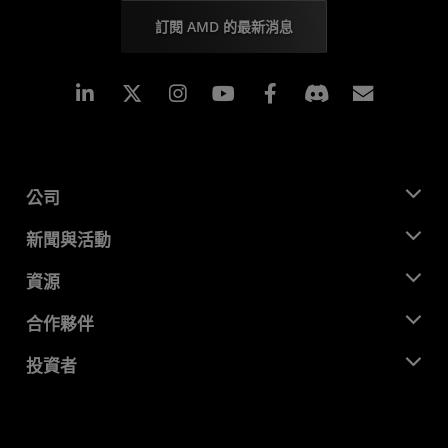
訂閱 AMD 的最新消息
Linkedin
Instagram
Facebook
訂閱
公司
關於 AMD
新聞與活動
管理團隊
新聞室
資源
企業責任
活動
招聘
開發者中心
合作夥伴
媒體庫
聯絡我們
部落格
AMD 合作夥伴中心
投資者
案例研究
授權經銷商
網路研討會
投資者關係
AMD 大學計畫
探索資源
財務資訊