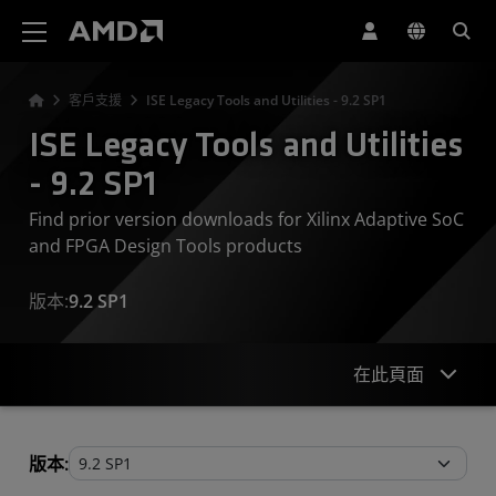
AMD 網站無障礙聲明
客戶支援
ISE Legacy Tools and Utilities - 9.2 SP1
ISE Legacy Tools and Utilities
- 9.2 SP1
Find prior version downloads for Xilinx Adaptive SoC
and FPGA Design Tools products
版本:
9.2 SP1
在此頁面
Legacy Tools and Utilities
版本: