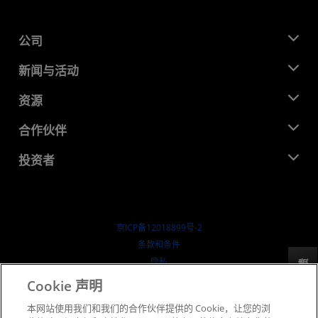
公司
关于 AMD
新闻与活动
管理团队
新闻中心
资源
企业责任
活动
就业机会
开发中心
合作伙伴
媒体库
联系我们
博客
AMD 合作伙伴中心
投资者
成功案例
授权经销商
研讨会
投资者关系
AMD 大学计划
探索资源
财务信息
董事会
京ICP备12018899号-2
治理文件
​条款和条件
SEC 报告
隐私
反馈
商标
Cookie 声明
供应链透明度
本网站使用我们和我们的合作伙伴提供的 Cookie，让您的浏
公开公平竞争