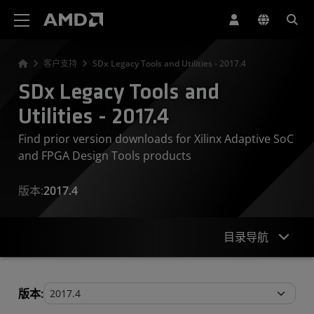
AMD 网站无障碍声明
客户支持
SDx Legacy Tools and Utilities - 2017.4
SDx Legacy Tools and
Utilities - 2017.4
Find prior version downloads for Xilinx Adaptive SoC
and FPGA Design Tools products
版本:
2017.4
目录导航
Legacy Tools and Utilities
版本: