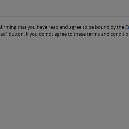
nfirming that you have read and agree to be bound by the
E
ad" button. If you do not agree to these terms and conditio