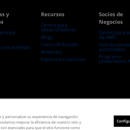
as y
Recursos
Socios de
os
Negocios
Centro para
desarrolladores
 prensa
Centro para s
Blogs
de AMD
s
Casos de Estudio
Distribuidore
eca multimedia
autorizados
Webinars
Programa
Explora los recursos
universitario
s
Transparencia de la cadena de suministro
Competencia Justa y Abierta
Configuración de cookies
ar y personalizar su experiencia de navegación.
Configu
damos mejorar la eficiencia de nuestro sitio y
© 2026 Advanced Micro Devices, Inc.
 son esenciales para que el sitio funcione como