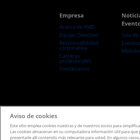
Empresa
Notici
Event
Acerca de AMD
Equipo Directivo
Sala de
Responsabilidad
Evento
corporativa
Bibliot
Carreras
profesionales
Contáctanos
Términos y Condiciones
Privacidad
Marcas Comerciale
Aviso de cookies
Este sitio emplea cookies nuestras y de nuestros socios para simplific
Las cookies almacenan en su computadora información útil para que po
presentarle allí contenido más relevante para usted. En algunos casos,