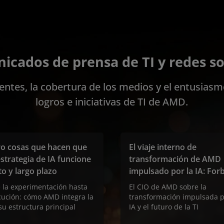
icados de prensa de TI y redes so
entes, la cobertura de los medios y el entusiasm
logros e iniciativas de TI de AMD.
o cosas que hacen que
El viaje interno de
strategia de IA funcione
transformación de AMD
to y largo plazo
impulsado por la IA: For
 la experimentación hasta
El CIO de AMD sobre la
cución: cómo AMD integra la
transformación impulsada p
su estructura principal
IA y el futuro de la TI
l