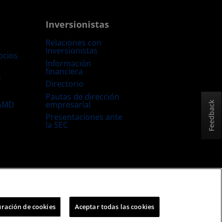
Inversionistas
Relaciones con
Inversionistas
ocios
Información
financiera
s
Directorio
Pautas de dirección
empresarial
 AMD
Feedback
Presentaciones ante
la SEC
Estrategia fiscal del Reino Unido
Política sobre “Cookies”
ración de cookies
Aceptar todas las cookies