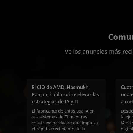
Comun
Ve los anuncios más reci
El CIO de AMD, Hasmukh
Cuatr
Ranjan, habla sobre elevar las
una e
estrategias de IA y TI
a cor
El fabricante de chips usa IA en
Desde
sus sistemas de TI mientras
la eje
construye hardware que impulsa
IA en 
el rápido crecimiento de la
digita