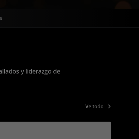
s
llados y liderazgo de
Ve todo