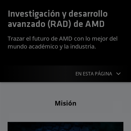
Investigación y desarrollo
avanzado (RAD) de AMD
Trazar el futuro de AMD con lo mejor del
mundo académico y la industria.
EN ESTA PÁGINA
Misión
Misión
Áreas de enfoque a largo plazo
Iniciativas estratégicas
Programas y oportunidades