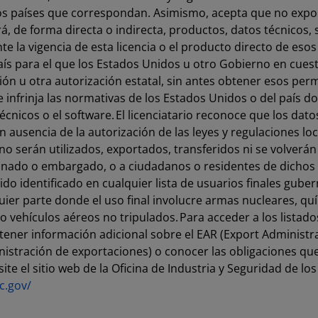
os países que correspondan. Asimismo, acepta que no expor
rá, de forma directa o indirecta, productos, datos técnicos,
e la vigencia de esta licencia o el producto directo de esos
aís para el que los Estados Unidos u otro Gobierno en cuest
ón u otra autorización estatal, sin antes obtener esos per
e infrinja las normativas de los Estados Unidos o del país 
écnicos o el software. El licenciatario reconoce que los datos
n ausencia de la autorización de las leyes y regulaciones loc
 serán utilizados, exportados, transferidos ni se volverán a
onado o embargado, o a ciudadanos o residentes de dichos pa
gido identificado en cualquier lista de usuarios finales gub
alquier parte donde el uso final involucre armas nucleares, qu
o vehículos aéreos no tripulados. Para acceder a los listado
tener información adicional sobre el EAR (Export Administr
istración de exportaciones) o conocer las obligaciones q
ite el sitio web de la Oficina de Industria y Seguridad de l
c.gov/