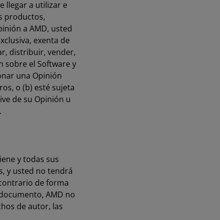
llegar a utilizar e
os productos,
Opinión a AMD, usted
exclusiva, exenta de
r, distribuir, vender,
n sobre el Software y
onar una Opinión
os, o (b) esté sujeta
ive de su Opinión u
.
iene y todas sus
s, y usted no tendrá
 contrario de forma
te documento, AMD no
chos de autor, las