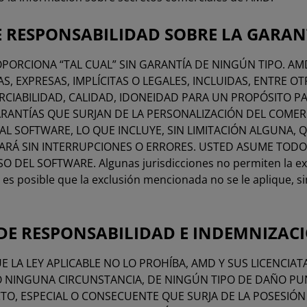
E RESPONSABILIDAD SOBRE LA GARA
PORCIONA “TAL CUAL” SIN GARANTÍA DE NINGÚN TIPO. AM
S, EXPRESAS, IMPLÍCITAS O LEGALES, INCLUIDAS, ENTRE OT
RCIABILIDAD, CALIDAD, IDONEIDAD PARA UN PROPÓSITO PA
ARANTÍAS QUE SURJAN DE LA PERSONALIZACIÓN DEL COMER
L SOFTWARE, LO QUE INCLUYE, SIN LIMITACIÓN ALGUNA, Q
RÁ SIN INTERRUPCIONES O ERRORES. USTED ASUME TODO 
 DEL SOFTWARE. Algunas jurisdicciones no permiten la exc
e es posible que la exclusión mencionada no se le aplique, s
 DE RESPONSABILIDAD E INDEMNIZAC
E LA LEY APLICABLE NO LO PROHÍBA, AMD Y SUS LICENCIA
O NINGUNA CIRCUNSTANCIA, DE NINGÚN TIPO DE DAÑO PUN
CTO, ESPECIAL O CONSECUENTE QUE SURJA DE LA POSESIÓN