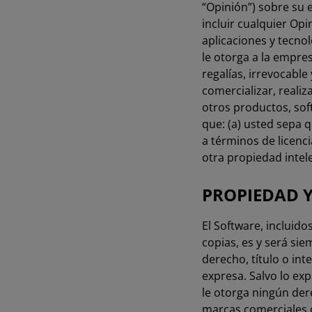
“Opinión”) sobre su e
incluir cualquier Op
aplicaciones y tecno
le otorga a la empresa
regalías, irrevocable 
comercializar, realiz
otros productos, so
que: (a) usted sepa q
a términos de licenc
otra propiedad intel
PROPIEDAD 
El Software, incluid
copias, es y será si
derecho, título o int
expresa. Salvo lo ex
le otorga ningún dere
marcas comerciales 