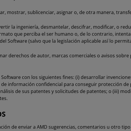
car, mostrar, sublicenciar, asignar o, de otra manera, transf
rtir la ingeniería, desmantelar, descifrar, modificar, o red
rmato que perciba el ser humano o, de lo contrario, intenta
del Software (salvo que la legislación aplicable así lo permit
inar derechos de autor, marcas comerciales o avisos sobre 
el Software con los siguientes fines: (i) desarrollar invencio
 de información confidencial para conseguir protección de pa
nálisis de sus patentes y solicitudes de patentes; o (iii) modi
tes.
OS
ación de enviar a AMD sugerencias, comentarios u otro tipo