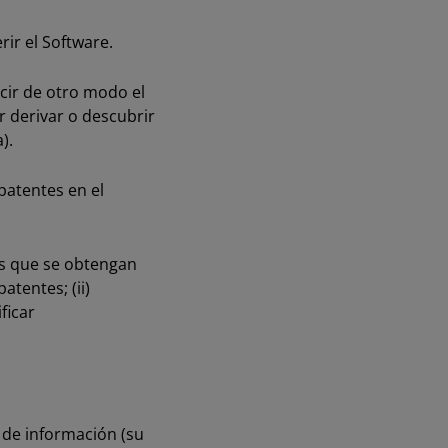
erir el Software.
ucir de otro modo el
r derivar o descubrir
a).
patentes en el
nes que se obtengan
tentes; (ii)
ficar
 de información (su