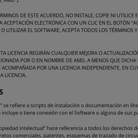
 (“AMD”).
ÉRMINOS DE ESTE ACUERDO, NO INSTALE, COPIE NI UTILICE 
A ACEPTACIÓN ELECTRÓNICA CON UN CLIC EN EL BOTÓN “A
R O UTILIZAR EL SOFTWARE, ACEPTA TODOS LOS TÉRMINOS 
TA LICENCIA REGIRÁN CUALQUIER MEJORA O ACTUALIZACIÓ
ONADA POR O EN NOMBRE DE AMD, A MENOS QUE DICHA 
É ACOMPAÑADA POR UNA LICENCIA INDEPENDIENTE, EN CU
A LICENCIA.
S
se refiere a scripts de instalación o documentación en lín
se incluye o tiene conexión con el Software o alguna de sus p
piedad intelectual” hace referencia a todos los derechos d
retos comerciales, patentes, esquemas de trazado de circui