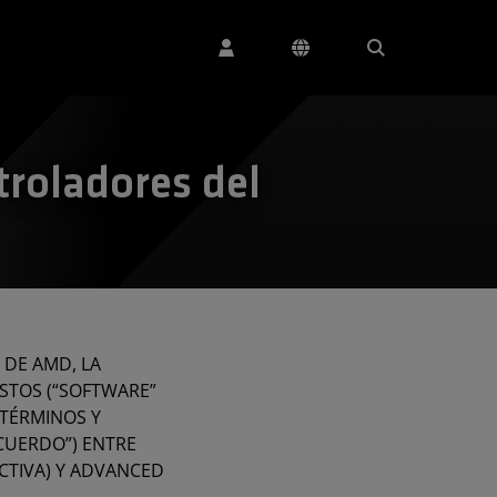
troladores del
 DE AMD, LA
STOS (“SOFTWARE”
 TÉRMINOS Y
CUERDO”) ENTRE
ECTIVA) Y ADVANCED