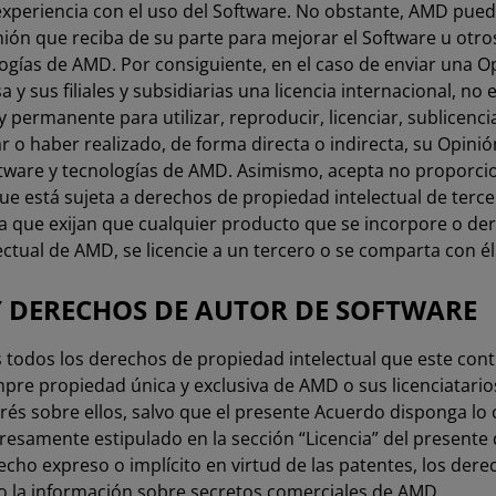
xperiencia con el uso del Software. No obstante, AMD puede 
inión que reciba de su parte para mejorar el Software u otr
logías de AMD. Por consiguiente, en el caso de enviar una 
 y sus filiales y subsidiarias una licencia internacional, no 
y permanente para utilizar, reproducir, licenciar, sublicencia
ar o haber realizado, de forma directa o indirecta, su Opinió
ftware y tecnologías de AMD. Asimismo, acepta no proporci
ue está sujeta a derechos de propiedad intelectual de tercer
ia que exijan que cualquier producto que se incorpore o der
ectual de AMD, se licencie a un tercero o se comparta con él
Y DERECHOS DE AUTOR DE SOFTWARE
os todos los derechos de propiedad intelectual que este cont
empre propiedad única y exclusiva de AMD o sus licenciatario
erés sobre ellos, salvo que el presente Acuerdo disponga lo
presamente estipulado en la sección “Licencia” del presen
cho expreso o implícito en virtud de las patentes, los dere
o la información sobre secretos comerciales de AMD.