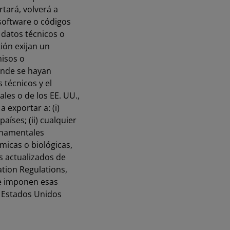
tará, volverá a
 software o códigos
 datos técnicos o
ión exijan un
misos o
donde se hayan
 técnicos y el
ales o de los EE. UU.,
 exportar a: (i)
íses; (ii) cualquier
ernamentales
ímicas o biológicas,
s actualizados de
ation Regulations,
ue imponen esas
os Estados Unidos