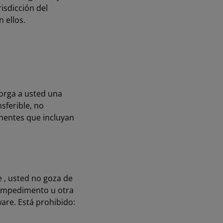
isdicción del
n ellos.
torga a usted una
sferible, no
onentes que incluyan
e , usted no goza de
e impedimento u otra
ware. Está prohibido: