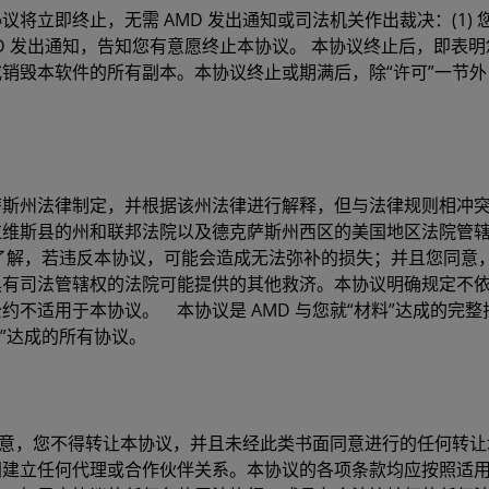
议将立即终止，无需 AMD 发出通知或司法机关作出裁决：(1)
 AMD 发出通知，告知您有意愿终止本协议。 本协议终止后，即
销毁本软件的所有副本。本协议终止或期满后，除“许可”一节
萨斯州法律制定，并根据该州法律进行解释，但与法律规则相冲
拉维斯县的州和联邦法院以及德克萨斯州西区的美国地区法院管
了解，若违反本协议，可能会造成无法弥补的损失；并且您同意，
具有司法管辖权的法院可能提供的其他救济。本协议明确规定不
约不适用于本协议。 本协议是 AMD 与您就“材料”达成的完
材料”达成的所有协议。
面同意，您不得转让本协议，并且未经此类书面同意进行的任何转
间建立任何代理或合作伙伴关系。本协议的各项条款均应按照适