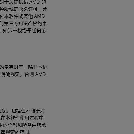
于您提供给 AMD 的
、免版税的永久许可，允
化本软件或其他 AMD
任何第三方知识产权约束
D 知识产权授予任何第
方的专有财产，除非本协
明确规定，否则 AMD
担保，包括但不限于对
或在本软件使用过程中
生的全部风险皆由您承
法律规定的范围。