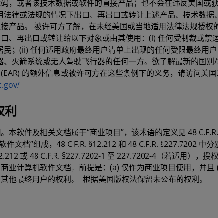
代码，或者该技术数据或软件的直接产品；也不会在违反美国或
用法律或法规的情况下出口、再出口或转让上述产品、技术数据
接产品。 被许可方了解，在未经美国或当地适用法律法规授权
口、再出口或转让给以下对象或由其使用：(i) 任何受制裁或禁
民；(ii) 任何适用政府最终用户清单上出现的任何受限最终用户；或者
器、火箭系统或无人驾驶飞行器的任何一方。欲了解最新的国别
(EAR) 的额外信息或被许可方在这些条例下的义务，请访问美
c.gov/
权利
知
。本软件及相关文档属于“商业项目”，该术语的定义见 48 C.F.R. 
”组成，48 C.F.R. §12.212 和 48 C.F.R. §227.720
§12.212 或 48 C.F.R. §227.7202-1 至 227.7202-4（若
业计算机软件文档，前提是：(a) 仅作为商业项目使用，并且 (
有其他最终用户的权利。 根据美国版权法保留未公布的权利。