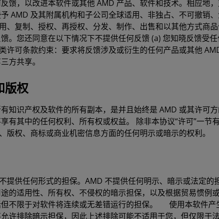
反馈，以改进本软件或其他 AMD 产品、软件和技术。相应地，对
予 AMD 及其附属机构和子公司全球适用、非独占、不可撤销
接使用、复制、授权、再授权、分发、制作、出售和以其他方式商品
馈。您还同意在以下情况下不提供任何反馈 (a) 您知晓反馈受
如此类许可条款约束：要求将反馈涉及或衍生的任何产品或其他 AM
第三方共享。
和版权
有知识产权及软件的所有副本，是并且始终是 AMD 或其许可
享有其中的任何权利、所有权或权益。 除非本协议“许可”一节有
专利、版权、商标或商业机密信息方面的任何明示或暗示的权利。
，不提供任何形式的担保。AMD 不提供任何明示、暗示或法定的
用途的适用性、所有权、不侵权的暗示担保，以及根据贸易惯例
括但不限于对软件将连续或无差错运行的担保。 使用本软件产
不允许排除暗示担保，因此上述排除可能不适用于您，但仅限于