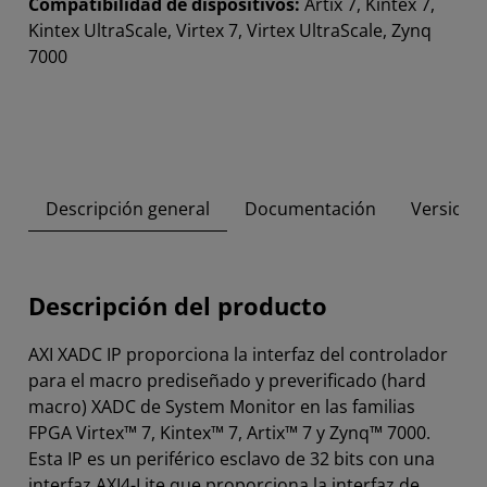
Compatibilidad de dispositivos:
Artix 7, Kintex 7,
Kintex UltraScale, Virtex 7, Virtex UltraScale, Zynq
7000
Descripción general
Documentación
Versione
Descripción del producto
AXI XADC IP proporciona la interfaz del controlador
para el macro prediseñado y preverificado (hard
macro) XADC de System Monitor en las familias
FPGA Virtex™ 7, Kintex™ 7, Artix™ 7 y Zynq™ 7000.
Esta IP es un periférico esclavo de 32 bits con una
interfaz AXI4-Lite que proporciona la interfaz de