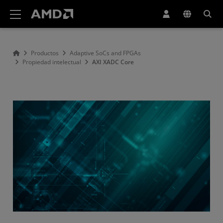
Declaración de accesibilidad del sitio web de AMD
Productos
Adaptive SoCs and FPGAs
Propiedad intelectual
AXI XADC Core