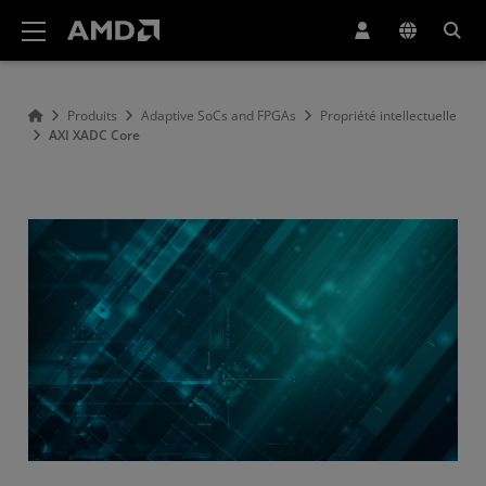
Déclaration d'accessibilité du site Web AMD
Produits
Adaptive SoCs and FPGAs
Propriété intellectuelle
AXI XADC Core