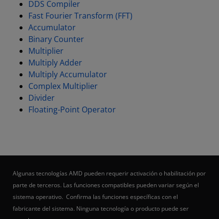
DDS Compiler
Fast Fourier Transform (FFT)
Accumulator
Binary Counter
Multiplier
Multiply Adder
Multiply Accumulator
Complex Multiplier
Divider
Floating-Point Operator
Algunas tecnologías AMD pueden requerir activación o habilitación por
parte de terceros. Las funciones compatibles pueden variar según el
sistema operativo. Confirma las funciones específicas con el
fabricante del sistema. Ninguna tecnología o producto puede ser