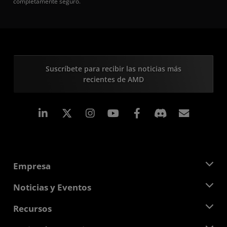
completamente seguro.
Suscríbete para recibir las noticias más
recientes de AMD
LinkedIn
Instagram
Facebook
Suscri
Empresa
Acerca de AMD
Noticias y Eventos
Equipo Directivo
Sala de prensa
Recursos
Responsabilidad corporativa
Eventos
Carreras profesionales