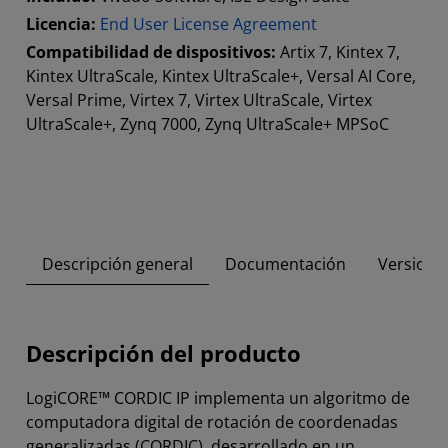
Licencia:
End User License Agreement
Compatibilidad de dispositivos:
Artix 7, Kintex 7,
Kintex UltraScale, Kintex UltraScale+, Versal AI Core,
Versal Prime, Virtex 7, Virtex UltraScale, Virtex
UltraScale+, Zynq 7000, Zynq UltraScale+ MPSoC
Descripción general
Documentación
Versione
Descripción del producto
LogiCORE™ CORDIC IP implementa un algoritmo de
computadora digital de rotación de coordenadas
generalizadas (CORDIC), desarrollado en un