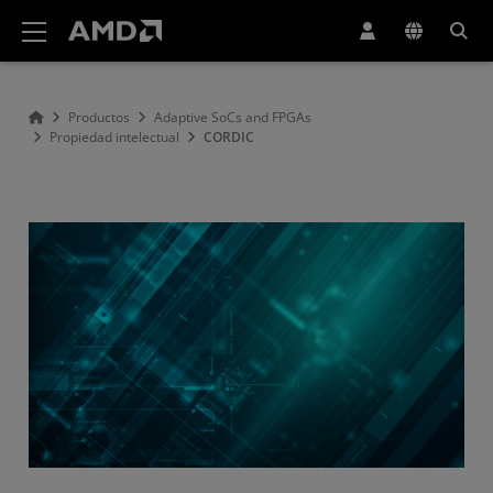
Declaración de accesibilidad del sitio web de AMD
Productos
Adaptive SoCs and FPGAs
Propiedad intelectual
CORDIC