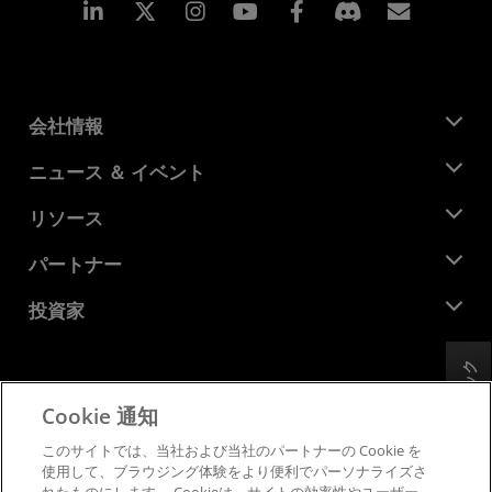
Linkedin
Instagram
Facebook
購読
会社情報
AMD について
ニュース ＆ イベント
役員
ニュースルーム
リソース
企業責任
イベント
キャリア
デベロッパー セントラル
パートナー
メディア ライブラリ
お問い合わせ
ブログ
AMD パートナー ハブ
投資家
ケース スタディ
正規販売代理店
ウェビナー
投資家向け情報
AMD ユニバーシティ プログラム
フィードバック
リソースを探す
財務情報
取締役会
Cookie 通知
利用規約
ガバナンス報告書
プライバシー
このサイトでは、当社および当社のパートナーの Cookie を
SEC 提出書類
商標
使用して、ブラウジング体験をより便利でパーソナライズさ