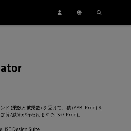
ator
のオペランド (乗数と被乗数) を受けて、積 (A*B=Prod) を
減算が行われます (S=S+/-Prod)。
, ISE Design Suite