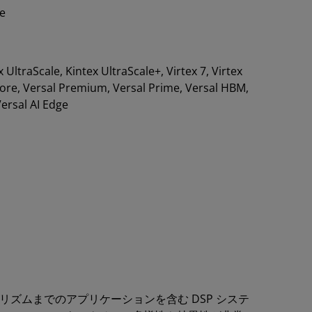
re
ex UltraScale, Kintex UltraScale+, Virtex 7, Virtex
 Core, Versal Premium, Versal Prime, Versal HBM,
Versal AI Edge
アルゴリズムまでのアプリケーションを含む DSP システ