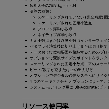
x
位相因子の精度
b
= 8 - 34
w
演算の種類 :
スケーリングされていない (完全精度) 
スケーリングされた固定小数点
ブロック浮動小数点
ネイティブ浮動小数点
固定小数点または浮動小数点インターフェイ
バタフライ演算後に切り上げまたは切り捨て
データおよび位相要因を格納するためのブロック
オプションで変換サイズのポイントをランタ
スケーリングされた固定小数点コアのスケー
ビット/数字が逆または正の出力順序
オプションでデジタル通信システムにサイク
4 つのアーキテクチャ オプションによって
システム モデリング用に Bit-Accurate 
リソース使用率