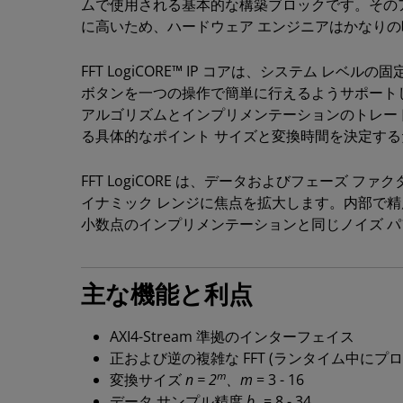
ムで使用される基本的な構築ブロックです。その
に高いため、ハードウェア エンジニアはかなり
FFT LogiCORE™ IP コアは、システム レ
ボタンを一つの操作で簡単に行えるようサポートし
アルゴリズムとインプリメンテーションのトレー
る具体的なポイント サイズと変換時間を決定す
FFT LogiCORE は、データおよびフェーズ 
イナミック レンジに焦点を拡大します。内部で精
小数点のインプリメンテーションと同じノイズ 
主な機能と利点
AXI4-Stream 準拠のインターフェイス
正および逆の複雑な FFT (ランタイム中にプ
m
変換サイズ
n = 2
、m
= 3 - 16
データ サンプル精度
b
= 8 - 34