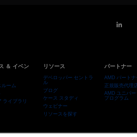
Link
ス ＆ イベン
リソース
パートナー
デベロッパー セントラ
AMD パートナ
ル
正規販売代理
スルーム
ブログ
AMD ユニバ
ト
ケース スタディ
プログラム
ア ライブラリ
ウェビナー
リソースを探す