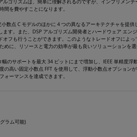
アルゴリズムは、簡単に理解されるのですが、インプリメンテ
の時間を費やすことになります。
ベルの固定小数点 C モデルのほかに 4 つの異なるアーキテクチャを
ます。また、DSP アルゴリズム開発者とハードウェア エン
ドオフも行うことができます。このようなトレードオフによっ
るために、リソースと電力の効率が最も良いソリューションを
ファクタ幅のサポートを最大 34 ビットにまで増加し、IEEE 単
度の高い固定小数点 FFT を使用して、浮動小数点オプショ
パフォーマンスを達成できます。
ログラム可能)