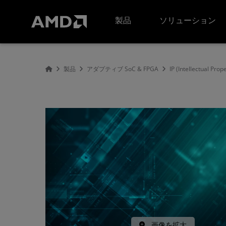
AMD ウェブサイト アクセシビリティ ステートメント
製品
ソリューション
製品
アダプティブ SoC & FPGA
IP (Intellectual Prop
画像を拡大