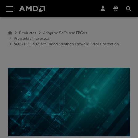
Declaración de accesibilidad del sitio web de AMD
Productos
Adaptive SoCs and FPGAs
Propiedad intelectual
800G IEEE 802.3df - Reed Solomon Forward Error Correction