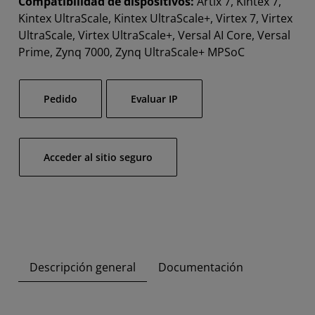
Compatibilidad de dispositivos:
Artix 7, Kintex 7,
Kintex UltraScale, Kintex UltraScale+, Virtex 7, Virtex
UltraScale, Virtex UltraScale+, Versal AI Core, Versal
Prime, Zynq 7000, Zynq UltraScale+ MPSoC
Pedido
Evaluar IP
Acceder al sitio seguro
Descripción general
Documentación