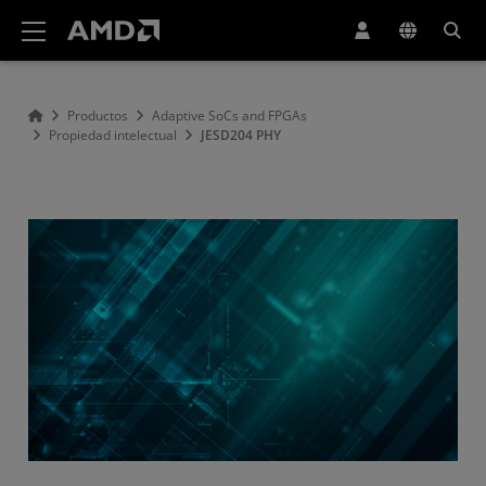
Declaración de accesibilidad del sitio web de AMD
Productos
Adaptive SoCs and FPGAs
Propiedad intelectual
JESD204 PHY