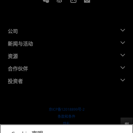
Weixin
Weibo
Bilibili
Subscriptions
公司
关于 AMD
新闻与活动
管理团队
新闻中心
资源
企业责任
活动
就业机会
开发中心
合作伙伴
媒体库
联系我们
博客
AMD 合作伙伴中心
投资者
成功案例
授权经销商
研讨会
投资者关系
AMD 大学计划
探索资源
财务信息
董事会
京ICP备12018899号-2
治理文件
​条款和条件
SEC 报告
隐私
反馈
商标