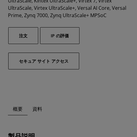
UltraScale, Kintex UltraScale+, Virtex 7, Virtex
UltraScale, Virtex UltraScale+, Versal AI Core, Versal
Prime, Zynq 7000, Zynq UltraScale+ MPSoC
注文
IP の評価
セキュア サイト アクセス
概要
資料
製品説明