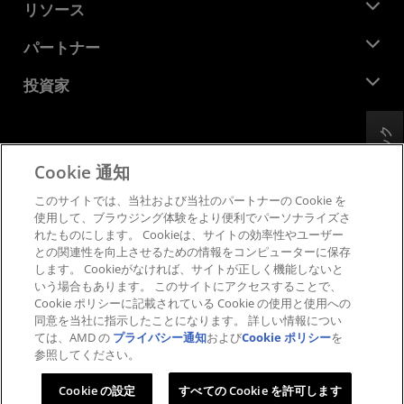
ニュースルーム
リソース
企業責任
イベント
キャリア
デベロッパー セントラル
パートナー
メディア ライブラリ
お問い合わせ
ブログ
AMD パートナー ハブ
投資家
ケース スタディ
正規販売代理店
ウェビナー
投資家向け情報
AMD ユニバーシティ プログラム
フィードバック
リソースを探す
財務情報
取締役会
Cookie 通知
利用規約
ガバナンス報告書
プライバシー
このサイトでは、当社および当社のパートナーの Cookie を
SEC 提出書類
商標
使用して、ブラウジング体験をより便利でパーソナライズさ
れたものにします。 Cookieは、サイトの効率性やユーザー
サプライ チェーンの透明性
との関連性を向上させるための情報をコンピューターに保存
公正でオープンな競争
します。 Cookieがなければ、サイトが正しく機能しないと
英国税務戦略
いう場合もあります。 このサイトにアクセスすることで、
Cookie ポリシー
Cookie ポリシーに記載されている Cookie の使用と使用への
同意を当社に指示したことになります。 詳しい情報につい
Cookie の設定
ては、AMD の
プライバシー通知
および
Cookie ポリシー
を
参照してください。
© 2026 Advanced Micro Devices, Inc.
Cookie の設定
すべての Cookie を許可します