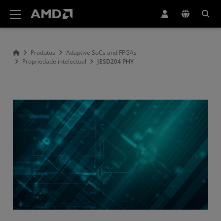
Declaração de acessibilidade do site da AMD
Produtos
Adaptive SoCs and FPGAs
Propriedade intelectual
JESD204 PHY