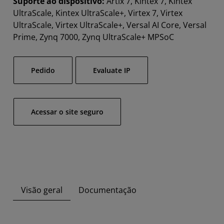
Suporte ao dispositivo:
Artix 7, Kintex 7, Kintex
UltraScale, Kintex UltraScale+, Virtex 7, Virtex
UltraScale, Virtex UltraScale+, Versal AI Core, Versal
Prime, Zynq 7000, Zynq UltraScale+ MPSoC
Pedido​
Evaluate IP
Acessar o site seguro
Visão geral
Documentação