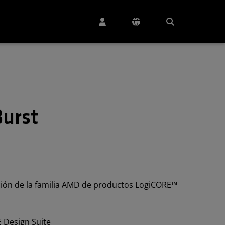
urst
ción de la familia AMD de productos LogiCORE™
E Design Suite