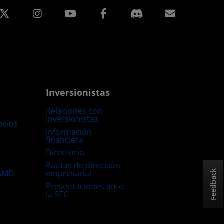
edIn
Instagram
Facebook
Suscripci
Inversionistas
Relaciones con
Inversionistas
ocios
Información
financiera
s
Directorio
Pautas de dirección
empresarial
 AMD
Feedback
Presentaciones ante
la SEC