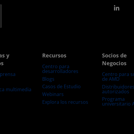
Link
as y
Recursos
Socios de
os
Negocios
Centro para
desarrolladores
 prensa
Centro para s
Blogs
de AMD
s
Casos de Estudio
Distribuidore
eca multimedia
autorizados
Webinars
Programa
Explora los recursos
universitario