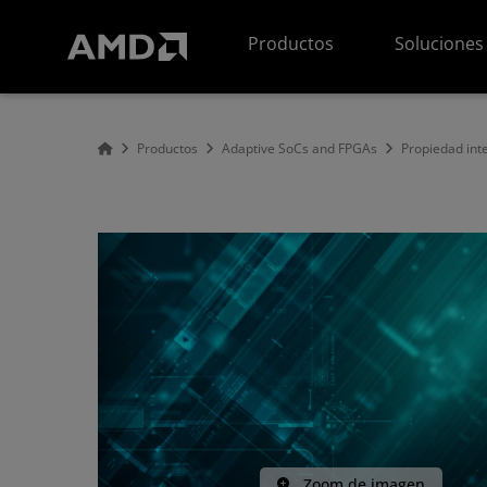
Declaración de accesibilidad del sitio web de AMD
Productos
Soluciones
Productos
Adaptive SoCs and FPGAs
Propiedad inte
Zoom de imagen