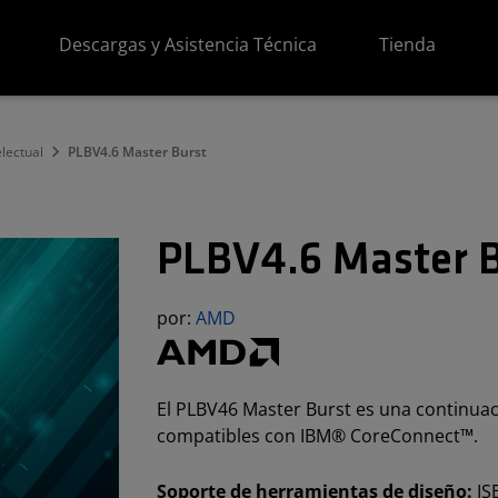
Descargas y Asistencia Técnica
Tienda
lectual
PLBV4.6 Master Burst
PLBV4.6 Master B
por:
AMD
El PLBV46 Master Burst es una continua
compatibles con IBM® CoreConnect™.
Soporte de herramientas de diseño:
IS