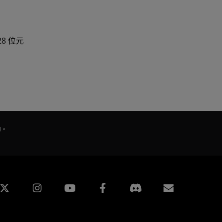
28 位元
的。
edin
Instagram
Facebook
訂閱