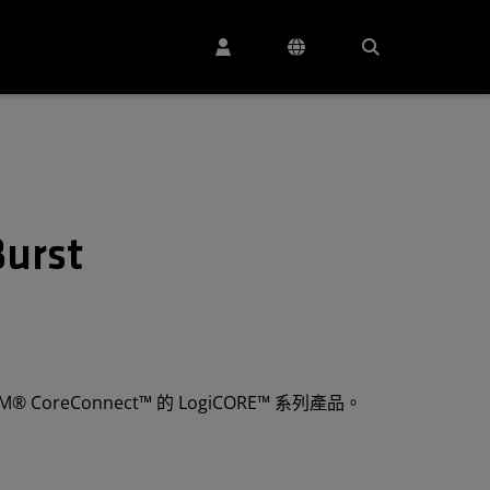
urst
IBM® CoreConnect™ 的 LogiCORE™ 系列產品。