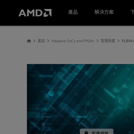
AMD 網站無障礙聲明
產品
解決方案
產品
Adaptive SoCs and FPGAs
智慧財產
PLBV4.
影像縮放