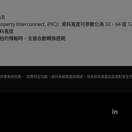
LB
operty Interconnect, IPIC)）資料寬度可參數化為 32、64 或 1
資料寬度
資料拍的傳輸時，支援自動轉換週期
會因作業系統而異。 如需特定功能，請向系統製造商確認。沒有技術或產品是絕對安全
Link