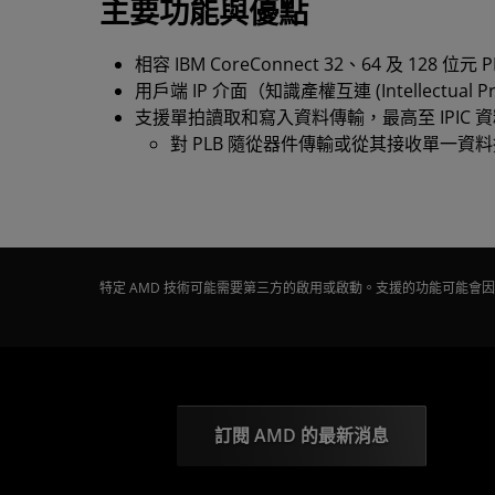
主要功能與優點
相容 IBM CoreConnect 32、64 及 128 位元 P
用戶端 IP 介面（知識產權互連 (Intellectual Pr
支援單拍讀取和寫入資料傳輸，最高至 IPIC 
對 PLB 隨從器件傳輸或從其接收單一
特定 AMD 技術可能需要第三方的啟用或啟動。支援的功能可能
訂閱 AMD 的最新消息