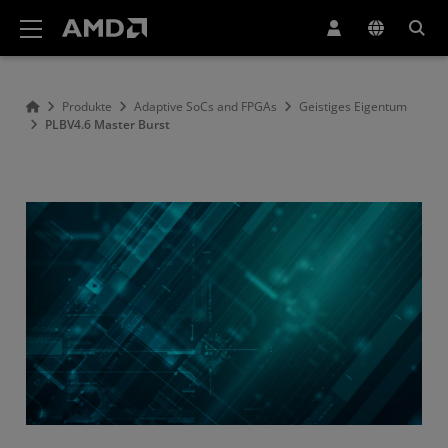
Erklärung zur Barrierefreiheit auf der AMD Website
Produkte
Adaptive SoCs and FPGAs
Geistiges Eigentum
PLBV4.6 Master Burst