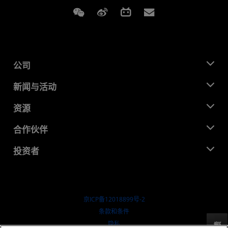
Weixin
Weibo
Bilibili
Subscriptions
公司
关于 AMD
新闻与活动
管理团队
新闻中心
资源
企业责任
活动
就业机会
开发中心
合作伙伴
媒体库
联系我们
博客
AMD 合作伙伴中心
投资者
成功案例
授权经销商
研讨会
投资者关系
AMD 大学计划
探索资源
财务信息
董事会
京ICP备12018899号-2
治理文件
​条款和条件
SEC 报告
隐私