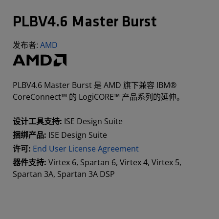
PLBV4.6 Master Burst
发布者:
AMD
PLBV4.6 Master Burst 是 AMD 旗下兼容 IBM®
CoreConnect™ 的 LogiCORE™ 产品系列的延伸。
设计工具支持:
ISE Design Suite
捆绑产品:
ISE Design Suite
许可:
End User License Agreement
器件支持:
Virtex 6, Spartan 6, Virtex 4, Virtex 5,
Spartan 3A, Spartan 3A DSP