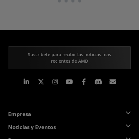
Suscríbete para recibir las noticias más
recientes de AMD
LinkedIn
Instagram
Facebook
Suscri
Empresa
Acerca de AMD
Noticias y Eventos
Equipo Directivo
Sala de prensa