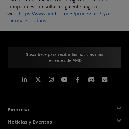
compatibles, consulta la siguiente página
web:
https://www.amd.com/es/processors/ryzen-
thermal-solutions
Suscríbete para recibir las noticias más
recientes de AMD
LinkedIn
Instagram
Facebook
Suscri
Empresa
Acerca de AMD
Noticias y Eventos
Equipo Directivo