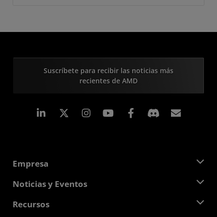
Suscríbete para recibir las noticias más
recientes de AMD
LinkedIn
Instagram
Facebook
Suscri
Empresa
Acerca de AMD
Noticias y Eventos
Equipo Directivo
Sala de prensa
Recursos
Responsabilidad corporativa
Eventos