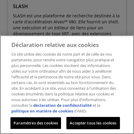
SLASH
SLASH est une plateforme de recherche destinée à la
carte d'accélération Alveo™ V80. Elle fournit un shell,
une exécution et un éditeur de liens pour un
développement de type XRT, avec des extensions
pilotées par la communauté.
Déclaration relative aux cookies
Feedback
En savoir plus
Ce site utilise des cookies de notre part et de celle de nos
partenaires, pour rendre votre navigation plus pratique et
plus personnelle. Les cookies stockent des informations
utiles sur votre ordinateur afin de nous aider à améliorer
l'efficacité et la pertinence de notre site pour vous. Dans
certains cas, ils sont essentiels au bon fonctionnement du
site. En accédant à ce site, vous consentez à l'utilisation des
cookies énumérés dans la politique relative aux cookies et
nous autorisez à les utiliser. Pour plus d'informations,
consultez la
déclaration de confidentialité
et la
politique en matière de cookies
d'AMD.
Paramètres des cookies
Accepter tous les cookies