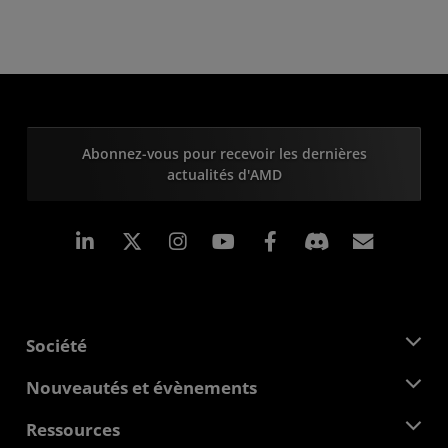
Abonnez-vous pour recevoir les dernières
actualités d'AMD
LinkedIn
Instagram
Facebook
Inscrip
Société
À propos d'AMD
Nouveautés et évènements
Équipe de direction
Salle de presse
Ressources
Responsabilité d'entreprise