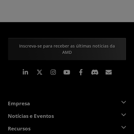
Inscreva-se para receber as últimas notícias da
AMD
Linkedin
Instagram
Facebook
Assina
Empresa
Sobre a AMD
Notícias e Eventos
Equipe de Gerenciamento
Sala de Imprensa
Recursos
Responsibilidade Corporativa