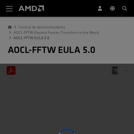
Declaração de acessibilidade do site da AMD
Central de desenvolvedores
AOCL-FFTW (Fastest Fourier Transform in the West)
AOCL-FFTW EULA 5.0
AOCL-FFTW EULA 5.0