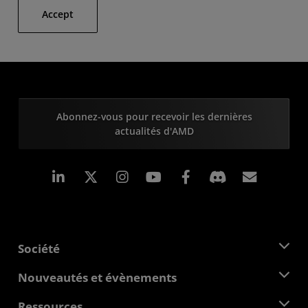
Accept
Abonnez-vous pour recevoir les dernières
actualités d'AMD
LinkedIn
Instagram
Facebook
Inscrip
Société
À propos d'AMD
Nouveautés et évènements
Équipe de direction
Salle de presse
Ressources