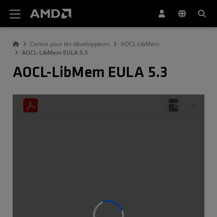
Déclaration d'accessibilité du site Web AMD
Centre pour les développeurs
AOCL-LibMem
AOCL-LibMem EULA 5.3
AOCL-LibMem EULA 5.3