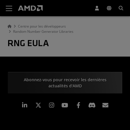
Déclaration d'accessibilité du site Web AMD
Centre pour les développeurs
Random Number Generator Libraries
RNG EULA
Abonnez-vous pour recevoir les dernières
actualités d'AMD
LinkedIn
Instagram
Facebook
Inscrip