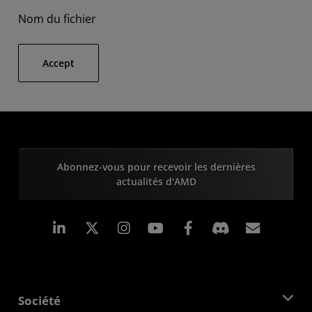
Nom du fichier
Accept
Abonnez-vous pour recevoir les dernières
actualités d'AMD
LinkedIn
Instagram
Facebook
Inscrip
Société