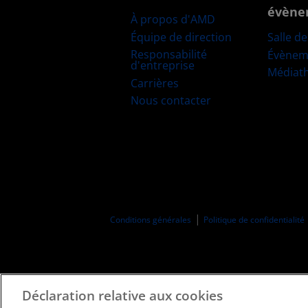
évène
À propos d'AMD
Équipe de direction
Salle d
Responsabilité
Évènem
d'entreprise
Médiat
Carrières
Nous contacter
Conditions générales
Politique de confidentialité
Déclaration relative aux cookies