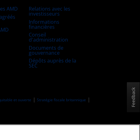
res AMD
Relations avec les
investisseurs
 agréés
Informations
financières
 AMD
Conseil
d'administration
Documents de
gouvernance
Dépôts auprès de la
SEC
Feedback
uitable et ouverte
Stratégie fiscale britannique