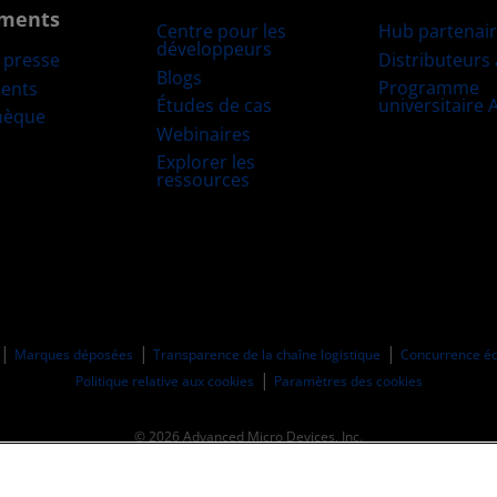
ments
Centre pour les
Hub partenai
développeurs
Distributeurs
e presse
Blogs
Programme
ents
Études de cas
universitaire
hèque
Webinaires
Explorer les
ressources
Marques déposées
Transparence de la chaîne logistique
Concurrence éq
Politique relative aux cookies
Paramètres des cookies
© 2026 Advanced Micro Devices, Inc.