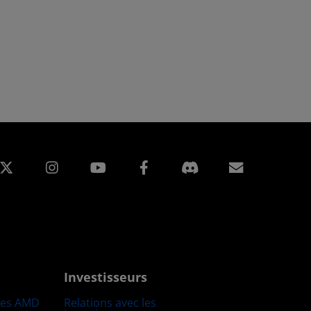
edIn
Instagram
Facebook
Inscripti
Investisseurs
res AMD
Relations avec les