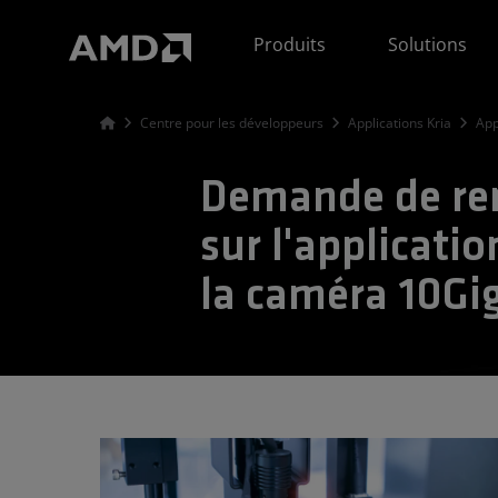
Déclaration d'accessibilité du site Web AMD
Produits
Solutions
Centre pour les développeurs
Applications Kria
App
Demande de re
sur l'applicatio
la caméra 10Gi