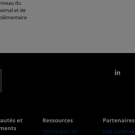
niveau du
aximal et de
pplémentaire
Link
autés et
Ressources
Partenaires
ments
Centre pour les
Hub partenai