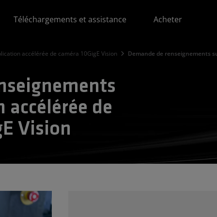
Téléchargements et assistance
Acheter
lication accélérée de caméra 10GigE Vision
Demande de renseignements sur
nseignements
n accélérée de
gE Vision
Ch