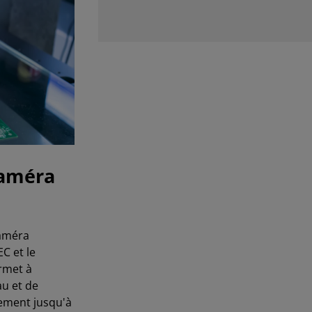
caméra
caméra
C et le
ermet à
au et de
ement jusqu'à