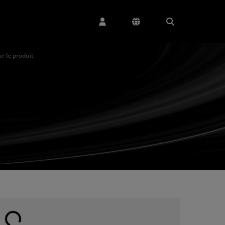
 le produit
argement en cours...