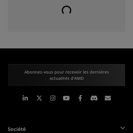
Chargement en cours...
Abonnez-vous pour recevoir les dernières
actualités d'AMD
LinkedIn
Instagram
Facebook
Inscrip
Société