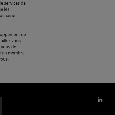
de services de
e les
rochaine
eloppement de
uillez vous
z-vous de
qu'un membre
vous.
Link