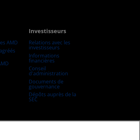
Investisseurs
res AMD
Relations avec les
investisseurs
 agréés
Informations
financières
 AMD
Conseil
d'administration
Documents de
gouvernance
Dépôts auprès de la
SEC
uitable et ouverte
Stratégie fiscale britannique