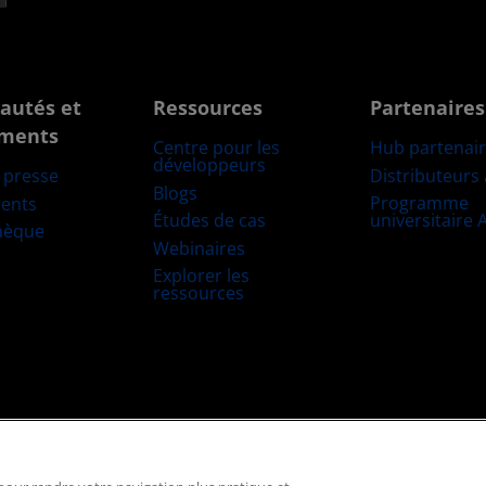
autés et
Ressources
Partenaires
ments
Centre pour les
Hub partenai
développeurs
Distributeurs
e presse
Blogs
Programme
ents
Études de cas
universitaire
hèque
Webinaires
Explorer les
ressources
Marques déposées
Transparence de la chaîne logistique
Concurrence éq