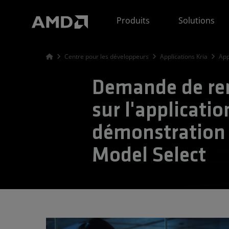
Déclaration d'accessibilité du site Web AMD
Produits
Solutions
Centre pour les développeurs
Applications Kria
App
Demande de re
sur l'applicatio
démonstration
Model Select