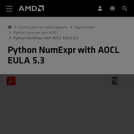
Déclaration d'accessibilité du site Web AMD
Centre pour les développeurs
Applications
Python Libraries with AOCL
Python NumExpr with AOCL EULA 5.3
Python NumExpr with AOCL
EULA 5.3