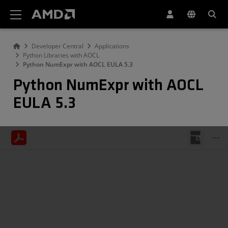
Erklärung zur Barrierefreiheit auf der AMD Website
Developer Central
Applications
Python Libraries with AOCL
Python NumExpr with AOCL EULA 5.3
Python NumExpr with AOCL
EULA 5.3