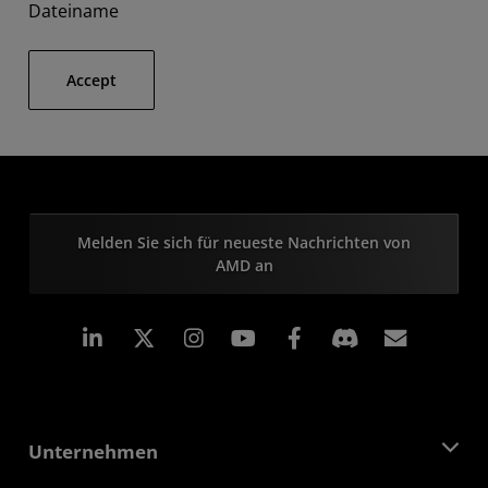
Dateiname
Accept
Melden Sie sich für neueste Nachrichten von
AMD an
LinkedIn
Instagram
Facebook
Abonn
Unternehmen