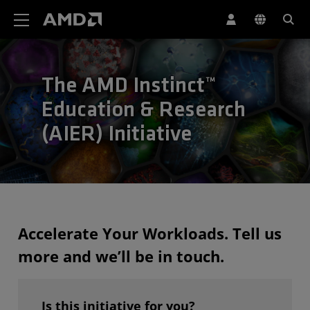
Déclaration d'accessibilité du site Web AMD
The AMD Instinct™
Education & Research
(AIER) Initiative
Chargement en cours...
Accelerate Your Workloads. Tell us
more and we’ll be in touch.
Is this initiative for you?